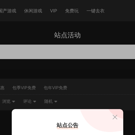
国产游戏
休闲游戏
VIP
免费玩
一键去衣
站点活动
优惠
包季VIP免费
包年VIP免费
浏览
评论
随机
站点公告