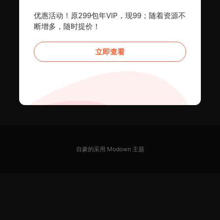
优惠活动！原299包年VIP，现99；随着资源不
断增多，随时提价！
立即查看
自豪的采用
Modown
主题