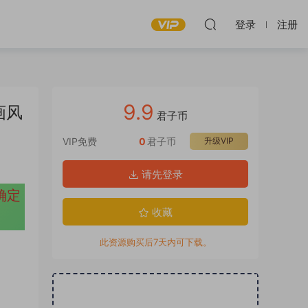
登录
注册
9.9
清画风
君子币
VIP免费
0
君子币
升级VIP
请先登录
确定
收藏
此资源购买后7天内可下载。