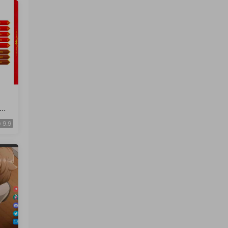
c游
 f
9.9
/巨