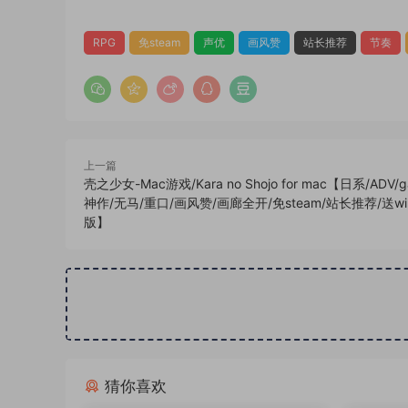
RPG
免steam
声优
画风赞
站长推荐
节奏
上一篇
壳之少女-Mac游戏/Kara no Shojo for mac【日系/ADV/g
神作/无马/重口/画风赞/画廊全开/免steam/站长推荐/送wi
版】
猜你喜欢