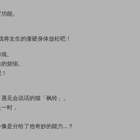
置功能。
奏游戏将女生的僵硬身体放松吧！
游戏。
自的烦恼。
吧！
，遇见会说话的猫「枫铃」。
是一时，
铃像是分给了他奇妙的能力…？