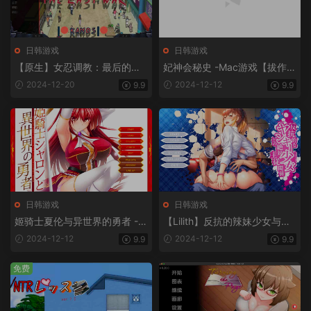
日韩游戏
日韩游戏
【原生】女忍调教：最后的战
妃神会秘史 -Mac游戏【拔作/A
争V3.20 -Mac游戏/Sarada Tr
DV/官中/赠windows版】
2024-12-20
2024-12-12
9.9
9.9
aining: The Last War for mac
【欧美slg/火影同人/无马/后
宫/调教/2D/画风赞/画廊解锁/
站长推荐/送windows版和安卓
版】
日韩游戏
日韩游戏
姬骑士夏伦与异世界的勇者 -M
【Lilith】反抗的辣妹少女与绝
ac游戏/姫騎士シャロンと異世
对主从关系 -Mac游戏/反抗的
2024-12-12
2024-12-12
9.9
9.9
界の勇者 for mac【Lilith/拔作/
なヤンキー少女との絶対主従
ADV/阿黑颜/巨乳/画廊全开/赠
関係 for mac【ADV/画廊全开/
免费
windows版】
赠windows版】