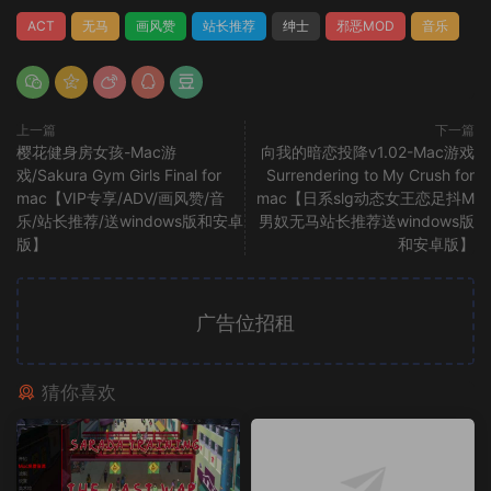
ACT
无马
画风赞
站长推荐
绅士
邪恶MOD
音乐
上一篇
下一篇
樱花健身房女孩-Mac游
向我的暗恋投降v1.02-Mac游戏
戏/Sakura Gym Girls Final for
Surrendering to My Crush for
mac【VIP专享/ADV/画风赞/音
mac【日系slg动态女王恋足抖M
乐/站长推荐/送windows版和安卓
男奴无马站长推荐送windows版
版】
和安卓版】
广告位招租
猜你喜欢