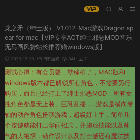
龙之矛（绅士版） V1.012-Mac游戏Dragon sp
ear for mac【VIP专享ACT绅士邪恶MOD音乐
无马画风赞站长推荐赠windows版】
2023-12-30
日韩游戏
841
7
测试心得：有会员要，就移植了，MAC版和
windows版本都已解锁所有角色，不需要另行
购买，而且已经打上了绅士邪恶MOD，所有女
性角色都是无上装、巨乳乱摇……游戏是横向卷
轴的动作角色扮演游戏，超级好上手，简单几
个按键就能打出华丽招式，并施放技能以及帅
气的大绝招，动作设计以及打击感还有魔法技