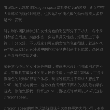
看游戏画风就知道Dragon spear是款奇幻风的游戏，但又带有
大量韩式的现代时髦感。也因这种如街机般的动作游戏大多都
是男生爱玩，
所以制作团队就特别在女性角色的造型部分下了功夫，各个身
材都前凸后翘、婀娜多姿，穿着暴露又性感，爆乳配上丁字
裤，十分火爆。不仅玩家们可选的女性角色都很辣，就连NPC
造型以及立绘还有沙漠中的蛇女怪物也都是丰乳肥臀。画风跟
金亨泰有些类似之处。
抛开赏心悦目的女性角色来讲，整体美术设计也都跟网游差不
多，有很具有威胁性的庞大怪物造型，虽然是2D图象，可是图
像颜色的配制却很有立体感，玩得过程真是不禁让人想起了
DNF（地下城与勇士）这款在台湾倒闭了两次的横向卷轴动作
游戏。假如您跟我一样怀念DNF，那么或许就可以来试试这款
Dragonspear。
Dragon spear的整体玩法就跟现今大多数手游大同小异，有多