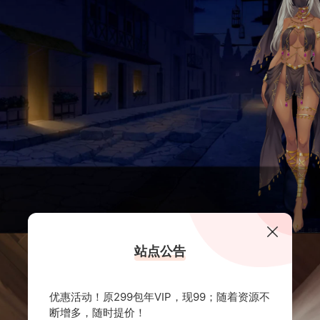
站点公告
优惠活动！原299包年VIP，现99；随着资源不
断增多，随时提价！