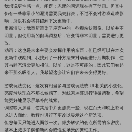
我想说更性感一点。闲逛：恩娜的闲逛现在有了动画。但其中
仍有一些非常小的漏洞需要我去解决，不过不会对游戏造成影
响，所以我会将其留到下次更新中。
重新渲染：我重新渲染了序言中的一些颗粒状图像。以前并不
明显，但使用新的伽玛调整后，它变得非常明显，需要进行更
改。
动画：这也是未来主要会发挥作用的东西，但已经可以在本次
更新中观察到。我找到了一种方法来对动画进行后期制作，使
其与静态渲染更加相似。以前，这是不可能的，因此它们看起
来不那么吸引人。我希望这会让它们在未来变得更好。
游戏玩法变化：这次有相当多与游戏玩法或 UI 相关的小变化。
亮度滑块现在不那么敏感了。对线索屏幕进行轻微调整，希望
能更好地显示屏幕外的线索。
调整输入屏幕，使其居中并更漂亮一些。现在白天和晚上都可
以进入面纱。教程也进行了更改以显示这个新选项。
但您每天只能进入面纱一次。减少解锁约会点所需的亲密度。
基本上减少了解锁新约会或性爱场景的繁琐工作。