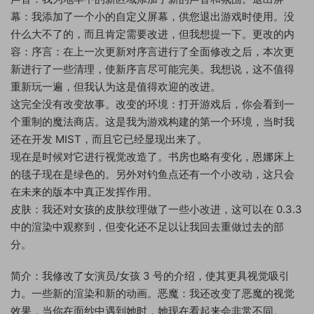
幕：我添加了一个小的自定义屏幕，供您退出游戏时使用。没
什么大不了的，而且肯定需要改进，但我想提一下。更改的内
容：序言：在上一次更新对序言进行了全面修改之后，本次更
新进行了一些清理，使新序言尽可能完美。我想说，这不值得
重新玩一遍，但我认为这是值得欢迎的改进。
这完全没有改变故事。改变的环境：打开游戏后，你会看到一
个重制的魔法商店。这是我为游戏构建的第一个环境，当时我
还在开发 MIST，而且它已经显现出来了。
现在是时候对它进行视觉改造了。书房也略有变化，恩娜床上
的毯子现在是绿色的。另外对钓鱼点还有一个小改动，这只会
在未来的版本中真正发挥作用。
皮肤：我还对女孩的皮肤纹理做了一些小改进，这可以在 0.3.3
中的渲染中观察到，但变化还不足以让我回去重做过去的部
分。
简介：我修改了女演员/女孩 3 号的介绍，使其更具视觉吸引
力。一些新的渲染和新的动画。恶魔：我还改变了恶魔的视觉
效果，当你在面纱中遇到她时，她现在看起来会非常不同。