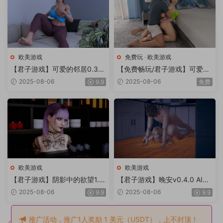
欧美游戏
免费玩
·
欧美游戏
【君子游戏】可爱的邻居0.3汉
【免费畅玩/君子游戏】可爱的
化版【PC+安卓/3.80G/更新】
邻居0.2.8汉化版【PC+安卓/2.
2025-08-06
2025-08-06
9.9
免费
31G/更新】
欧美游戏
欧美游戏
【君子游戏】阴影中的欲望1.0
【君子游戏】晚安v0.4.0 AI版
汉化版【PC+安卓/1.57G/更
【PC+安卓/1.92G/更新】Nigh
2025-08-06
2025-08-06
9.9
9.9
新】Lust Among Shadows [P
ty Night [v0.4.0]
rologue]
推广活动，推广1人奖励 1 美元（USDT），上不封顶！