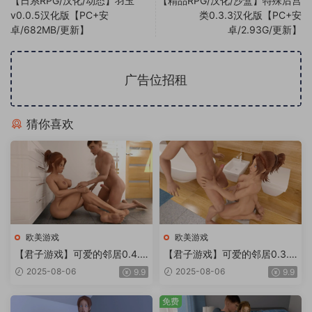
【日系RPG/汉化/动态】羽玉
【精品RPG/汉化/沙盒】特殊后宫
v0.0.5汉化版【PC+安
类0.3.3汉化版【PC+安
卓/682MB/更新】
卓/2.93G/更新】
广告位招租
猜你喜欢
欧美游戏
欧美游戏
【君子游戏】可爱的邻居0.4.3
【君子游戏】可爱的邻居0.3.7
A汉化版【PC+安卓/6.23G/更
汉化版【PC+安卓/3.44G/更
2025-08-06
2025-08-06
9.9
9.9
新】Lovely Neighborhood [v
新】
0.4.3A]
免费