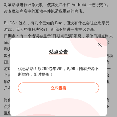
对滚动条进行细微更改，使其更易于在 Android 上进行交互。
改变魔法商店中的互动事件以适应重建的商店。
BUGS：这次，有几个已知的 Bug，但没有什么会阻止您享受
游戏，我会尽快解决它们，但我不想进一步推迟更新。
日期点：有一个错误会显示“日期点已满”消息，即使日期点尚未
满。您可以忽略它并继续游戏。当我减少解锁日期点所需的亲
和力时会发生这种情况，但我尚未找出原因。
站点公告
聚会：在上传之前，我注意到有时 Enna 聚会时会显示错误的动
画。例如白天和她一起出去玩，但晚上的动画却播放了。没有
优惠活动！原299包年VIP，现99；随着资源不
游戏问题，只是视觉效果有问题。Veil 迷你游戏： Veil 中有一
断增多，随时提价！
个新的迷你游戏，如果你漏掉了一个可能的检查按钮，你就会
触发一个乱序的场景。同样没有游戏问题，只是有点奇怪，但
立即查看
只有大约 6-7 行左右。没什么大不了的，下次我会解决的。
肖像：当有新约会对象时，女孩的肖像应该是红色的，但我有
点忘记维护这个系统了，现在它不能正常工作。这实际上并不
重要，但我想提一下。