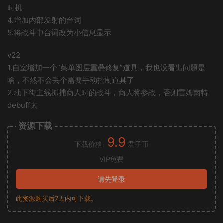
时机
4.增加内部发射的台词
5.将战斗中台词改为小信息显示
v22
1.自室增加一个”菜单图层重叠修复”道具，我也没看出问题是
啥，不然不会丢个需要手动控制道具了
2.地下街主线抓捕商人时的战斗，商人将参战，否则雷姆南特
debuff太
资源下载
9.9
下载价格
君子币
VIP免费
请先登录
此资源购买后7天内可下载。