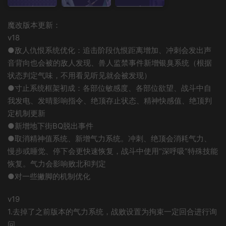
魔改版本更新：
v18
●敌人仇恨系统优化：追击阶段仇恨距离增加、冲刺会发出声
音背向也会被的敌人发现、兽人监禁事件新增银臭系统（根据
状态判定气味，不用看见听见就会被发现）
●寸止系统框架初成：各部位敏感度、各部位欲望、战斗中自
我发电、发晴影响指令、绝顶存止状态、精神快感值、绝顶判
定机制更新
●新增地下街BQ脱出事件
●取消精神值系统、新增气力系统。冲刺、绝顶会消耗气力、
慢步或睡觉、停下会更快速恢复，战斗中使用“深呼吸”特殊技能
恢复。气力会影响败北和判定
●对一些撇脚的机制优化
v19
1.去掉了之前版本的气力系统，战败设置为拘束一定回合进行询
问