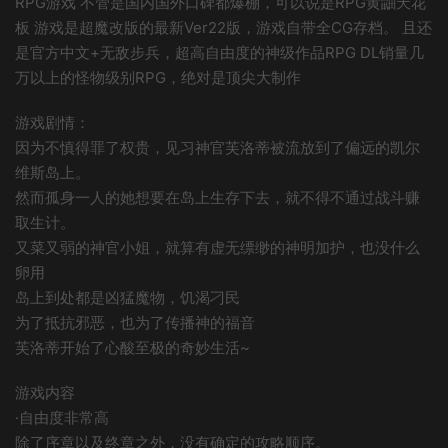
RPG游戏 不管是国内国外口碑都爆棚，可以说是RPG黄鼬天花
板 游戏是超魔改版的最新Ver22版，游戏自带全CG存档。 且还
是官方中文+无敌步兵，超高自由度的神级作品RPG DL销量几
万以上的怪物级别RPG，绝对是顶尖大制作
游戏剧情：
因为不慎得罪了权贵，见习神官芙洛蒂被流放到了偏远的凯尔
维斯岛上。
然而孤身一人的她想要在岛上生存下去，就不得不通过战斗赚
取生计。
又菜又弱的神官小姐，就算有虚无缥缈的神明加护，也没什么
卵用
岛上到处都是凶猛魔物，饥渴刁民
为了抵抗邪恶，也为了传播神的福音
芙洛蒂开始了心酸至极的奇妙生活~
游戏内容
·自由度非常高
除了序章以及终章之外，没有确定的攻略顺序。