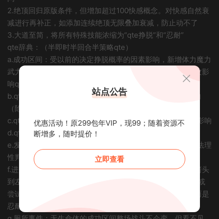
2.绝顶回归原版条件，但增加超过100快感概念。对快感自然衰
减进行再补正，如添加连续绝顶无限叠加衰减，防止动不了
3.大道至简，将所有特殊技能浓缩为“qte挣脱”和“忍耐”
qte辞典：（半即时半回合半策略qte）
a.成功区间：受以前的决定挣脱概率的因素影响，新增体力魔力
武力影响。魔攻影响qte技能给予成功区间的附件长度，物攻影
响qte成功区间常驻长度。
站点公告
b.qte条总长度：与敌人总数有关，实现数量带来的难度影响
（除了拘束中敌人数量是影响成功区间）
c.qte速度：受快感值、qte技能、液体条、敌人即时骚扰的影响
优惠活动！原299包年VIP，现99；随着资源不
d.qte结束：绝顶、回合结束（有修正）、决定qte
断增多，随时提价！
e.发晴值：从条中部开始扩大的粉条，会遮蔽成功区间，无法理
性判断
立即查看
f.进入回避：准备进入的敌人在最后行动，若在其行动时，箭头
到左端位置的占比没有超过目标值，则回避失败。需凭运气或
尝试激烈挣扎调整位置。若在其行动时，没有进行qte挣脱而是
忍耐，则也回避失败。
g.厕所事件：无生命体的成功区间整场战斗不会变，但看不见。