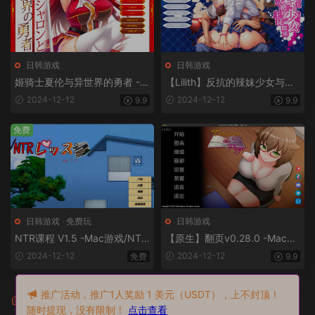
版】
日韩游戏
日韩游戏
姬骑士夏伦与异世界的勇者 -M
【Lilith】反抗的辣妹少女与绝
ac游戏/姫騎士シャロンと異世
对主从关系 -Mac游戏/反抗的
2024-12-12
2024-12-12
9.9
9.9
界の勇者 for mac【Lilith/拔作/
なヤンキー少女との絶対主従
ADV/阿黑颜/巨乳/画廊全开/赠
関係 for mac【ADV/画廊全开/
免费
windows版】
赠windows版】
日韩游戏
·
免费玩
日韩游戏
NTR课程 V1.5 -Mac游戏/NTR
【原生】翻页v0.28.0 -Mac游
Lesson for mac/NTRレッスン
戏/ Turning the Page for mac
2024-12-12
2024-12-12
免费
9.9
【Slg/Rpg/NTR/画风赞/动态/
【slg/动态/步兵/2D/赠window
赠windows版】
s版和安卓版】
推广活动，推广1人奖励 1 美元（USDT），上不封顶！
评论
0
随时提现，没有限制！
点击查看