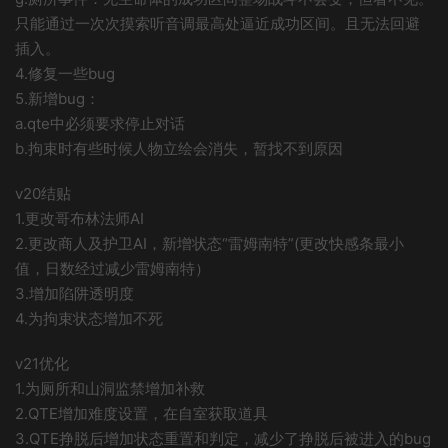
只能通过一次次摸索听音调最高处逼近成功区间。且无法回避
插入。
4.修复一些bug
5.新增bug：
a.qte中必须要求停止对话
b.拘束时有些时候人物立绘会消失，暂找不到原因
v20结贴
1.更改哥布林法师AI
2.更改商人及护卫AI，新增状态“雷姆南特”(更改快感条最小
值，日数经过减少雷姆南特）
3.增加陷阱透明度
4.为拘束状态增加不死
v21优化
1.为厕所和山洞监禁增加补救
2.QTE增加难度设置，在自室获取道具
3.QTE挣脱后增加状态重置和判定，减少了挣脱后被进入的bug