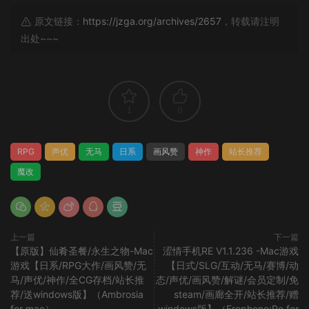
原文链接：
https://jzga.org/archives/2657
，转载请注明
出处~~~
1
0
RPG
声优
无马
日系
画风赞
神作
站长推荐
魔改
上一篇
下一篇
【原版】仙肴圣餐/永生之物-Mac
涩情手机RE V1.1.236 -Mac游戏
游戏【日系/RPG大作/画风赞/无
【日式/SLG/互动/无马/赛博/动
马/声优/神作/全CG存档/站长推
态/声优/画风赞/解谜/会员定制/免
荐/送windows版】（Ambrosia
steam/画廊全开/站长推荐/赠
for mac）
windows版】（Erophone:Re for