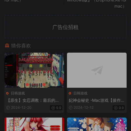
mac）
广告位招租
猜你喜欢
日韩游戏
日韩游戏
【原生】女忍调教：最后的战
妃神会秘史 -Mac游戏【拔作/A
争V3.20 -Mac游戏/Sarada Tr
DV/官中/赠windows版】
2024-12-20
2024-12-12
9.9
9.9
aining: The Last War for mac
【欧美slg/火影同人/无马/后
宫/调教/2D/画风赞/画廊解锁/
站长推荐/送windows版和安卓