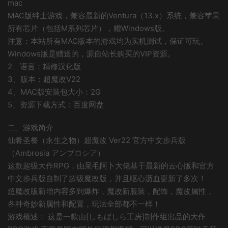
mac
MAC版绅士游戏，兼容最新的Ventura（13.x）系统，兼容苹果
所有芯片（包括M系列芯片），赠Windows版。
注意：本站所有MAC版本的游戏均为实机测试，保证可玩。
Windows版是赠送的，源自站长购买的VIP资源。
2、语言：精修汉化版
3、版本：超魔改V22
4、MAC版安装包大小：2G
5、资源下载方式：百度网盘
二、游戏简介
仙肴圣餐（永生之物）超魔改 Ver22 官方中文步兵版
（Ambrosia アンブロシア）
这款超级大作RPG，由呆毛阿卜大佬基于最新的云心版和官方
中文步兵版自制了超级魔改版，并且呕心沥血更新了多次！
超魔改版新增内容多到爆炸，魔改新服装，配饰，魔改属性，
各种奇妙新属性和配置，玩法全部都不一样！
游戏概述： 这是一款由[しもばしら工房]制作组出品的大作