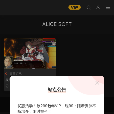
ALICE SOFT
日韩游戏
夏娃年代记2-Mac游戏Evenicl
e 2 for mac【ADVRPG神作声
2024-01-10
9.9
站点公告
优画风赞ALICE SOFT触手百合
鬼畜站长推荐赠windows版、
全CG包、特典音乐、设定资料
自豪的采用
Modown
主题
和攻略】
优惠活动！原299包年VIP，现99；随着资源不
断增多，随时提价！