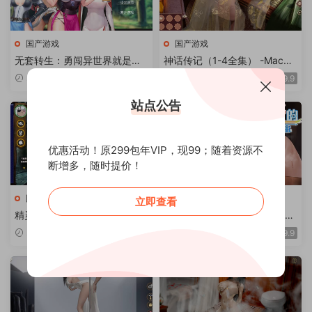
国产游戏
国产游戏
无套转生：勇闯异世界就是那
神话传记（1-4全集） -Mac游
么简单 -Mac游戏【VIP专享国
戏【VIP专享国风休闲合集画风
2024-05-22
2024-05-22
9.9
9.9
产SLG卡牌战斗破衣画风赞无
赞互动无马动态声优免steam
马声优免steam站长推荐赠win
会员定制站长推荐赠windows
站点公告
dows版】Bareback Reincarn
版】（Fairy Biography 1-4 fo
ation for mac
r mac）
优惠活动！原299包年VIP，现99；随着资源不
断增多，随时提价！
国产游戏
国产游戏
立即查看
精灵之妊 -用怀孕征服所有傲慢
龙傲天的多元宇宙 V1.3 -Mac
的精灵 v1.0.0.1 -Mac游戏The
游戏【国风SLG互动2d手绘无
2024-05-21
2024-05-21
9.9
9.9
Impregnation of the Elves for
马画风赞百合调教作弊免stea
mac【休闲游戏画风赞无马动
m站长推荐送windows版】
态全回想存档声优免Steam会
员定制站长推荐赠windows版
和手绘手册】