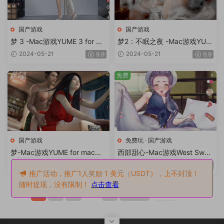
国产游戏
国产游戏
梦 3 -Mac游戏YUME 3 for ma
梦2：不眠之夜 -Mac游戏YUM
c【VIP专享SLG国风休闲无马
E 2 for mac【VIP专享SLG国
2024-05-21
2024-05-21
9.9
9.9
互动画风赞动态免steam站长
风解谜无马互动画风赞动态免s
推荐赠windows版】
team站长推荐赠windows版】
免费
国产游戏
免费玩
·
国产游戏
梦-Mac游戏YUME for mac【V
西部甜心-Mac游戏West Swee
IP专享SLG国风解谜无马互动
ty for mac【休闲互动H调教无
2024-05-21
2024-05-21
9.9
免费
画风赞动态画廊全开免steam
马动态声优作弊免steam高清
推广活动，推广1人奖励 1 美元（USDT），上不封顶！
站长推荐赠windows版】
站长推荐/免费玩/赠windows
随时提现，没有限制！
点击查看
版本】
1
2
3
...
8
下一页
跳转