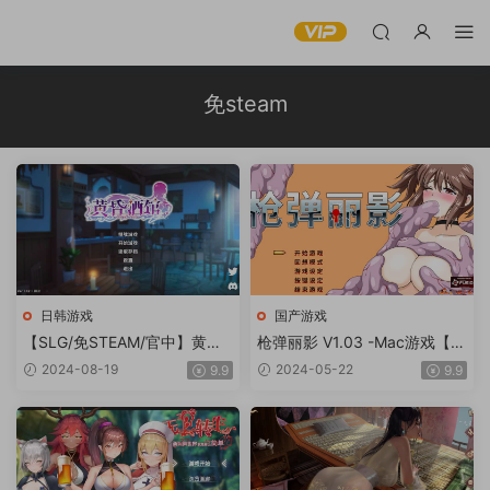
免steam
日韩游戏
国产游戏
【SLG/免STEAM/官中】黄昏
枪弹丽影 V1.03 -Mac游戏【VI
酒馆 V1.1.2+DLC -Mac游戏/D
P专享ACT画风赞无马动态射击
2024-08-19
2024-05-22
9.9
9.9
usk Pub for mac【动态/全CG
横版免steam站长推荐赠windo
存档/赠windows版】
ws版】